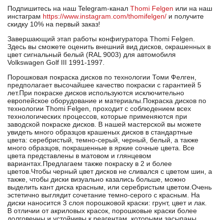
Подпишитесь на наш Telegram-канал
Thomi Felgen
или на наш
инстаграм
https://www.instagram.com/thomifelgen/
и получите
скидку 10% на первый заказ!
Завершающий этап работы конфигуратора Thomi Felgen.
Здесь вы сможете оценить внешний вид дисков, окрашенных в
цвет сигнальный белый (RAL 9003) для автомобиля
Volkswagen Golf III 1991-1997.
Порошковая покраска дисков по технологии Томи Фелген,
предполагает высочайшее качество покраски с гарантией 5
лет.При покраске дисков используются исключительно
европейское оборудование и материалы.Покраска дисков по
технологии Thomi Felgen, проходит с соблюдением всех
технологических процессов, которые применяются при
заводской покраске дисков. В нашей мастерской вы можете
увидеть много образцов крашеных дисков в стандартные
цвета: серебристый, темно-серый, черный, белый, а также
много образцов, покрашенные в яркие сочные цвета. Все
цвета представлены в матовом и глянцевом
вариантах.Предлагаем также покраску в 2 и более
цветов.Чтобы черный цвет дисков не сливался с цветом шин, а
также, чтобы диски визуально казались больше, можно
выделить кант диска красным, или серебристым цветом.Очень
эстетично выглядит сочетание темно-серого с красным. На
диски наносится 3 слоя порошковой краски: грунт, цвет и лак.
В отличии от акриловых красок, порошковые краски более
долговечны и устойчивы к реагентам, которыми засыпаны