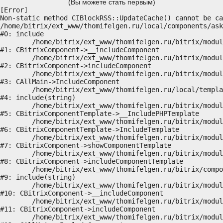
(Вы можете стать первым)
[Error] 

Non-static method CIBlockRSS::UpdateCache() cannot be ca
/home/bitrix/ext_www/thomifelgen.ru/local/components/ask
#0: include

	/home/bitrix/ext_www/thomifelgen.ru/bitrix/modules/main/classes/general/component.php:614

#1: CBitrixComponent->__includeComponent

	/home/bitrix/ext_www/thomifelgen.ru/bitrix/modules/main/classes/general/component.php:673

#2: CBitrixComponent->includeComponent

	/home/bitrix/ext_www/thomifelgen.ru/bitrix/modules/main/classes/general/main.php:1037

#3: CAllMain->IncludeComponent

	/home/bitrix/ext_www/thomifelgen.ru/local/templates/nshab_1/components/bitrix/news/main1/bitrix/news.detail/.default/template.php:29

#4: include(string)

	/home/bitrix/ext_www/thomifelgen.ru/bitrix/modules/main/classes/general/component_template.php:720

#5: CBitrixComponentTemplate->__IncludePHPTemplate

	/home/bitrix/ext_www/thomifelgen.ru/bitrix/modules/main/classes/general/component_template.php:815

#6: CBitrixComponentTemplate->IncludeTemplate

	/home/bitrix/ext_www/thomifelgen.ru/bitrix/modules/main/classes/general/component.php:755

#7: CBitrixComponent->showComponentTemplate

	/home/bitrix/ext_www/thomifelgen.ru/bitrix/modules/main/classes/general/component.php:703

#8: CBitrixComponent->includeComponentTemplate

	/home/bitrix/ext_www/thomifelgen.ru/bitrix/components/bitrix/news.detail/component.php:438

#9: include(string)

	/home/bitrix/ext_www/thomifelgen.ru/bitrix/modules/main/classes/general/component.php:614

#10: CBitrixComponent->__includeComponent

	/home/bitrix/ext_www/thomifelgen.ru/bitrix/modules/main/classes/general/component.php:673

#11: CBitrixComponent->includeComponent

	/home/bitrix/ext_www/thomifelgen.ru/bitrix/modules/main/classes/general/main.php:1037
