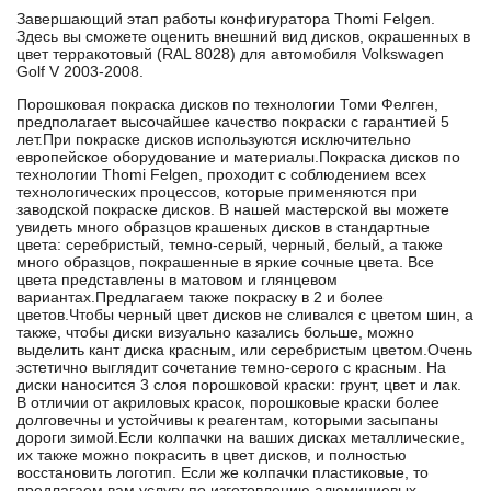
Завершающий этап работы конфигуратора Thomi Felgen.
Здесь вы сможете оценить внешний вид дисков, окрашенных в
цвет терракотовый (RAL 8028) для автомобиля Volkswagen
Golf V 2003-2008.
Порошковая покраска дисков по технологии Томи Фелген,
предполагает высочайшее качество покраски с гарантией 5
лет.При покраске дисков используются исключительно
европейское оборудование и материалы.Покраска дисков по
технологии Thomi Felgen, проходит с соблюдением всех
технологических процессов, которые применяются при
заводской покраске дисков. В нашей мастерской вы можете
увидеть много образцов крашеных дисков в стандартные
цвета: серебристый, темно-серый, черный, белый, а также
много образцов, покрашенные в яркие сочные цвета. Все
цвета представлены в матовом и глянцевом
вариантах.Предлагаем также покраску в 2 и более
цветов.Чтобы черный цвет дисков не сливался с цветом шин, а
также, чтобы диски визуально казались больше, можно
выделить кант диска красным, или серебристым цветом.Очень
эстетично выглядит сочетание темно-серого с красным. На
диски наносится 3 слоя порошковой краски: грунт, цвет и лак.
В отличии от акриловых красок, порошковые краски более
долговечны и устойчивы к реагентам, которыми засыпаны
дороги зимой.Если колпачки на ваших дисках металлические,
их также можно покрасить в цвет дисков, и полностью
восстановить логотип. Если же колпачки пластиковые, то
предлагаем вам услугу по изготовлению алюминиевых