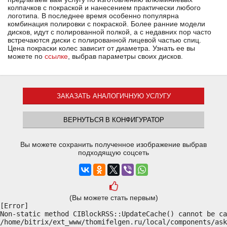
колпачков с покраской и нанесением практически любого
логотипа. В последнее время особенно популярна
комбинация полировки с покраской. Более ранние модели
дисков, идут с полированной полкой, а с недавних пор часто
встречаются диски с полированной лицевой частью спиц.
Цена покраски колес зависит от диаметра. Узнать ее вы
можете по
ссылке
, выбрав параметры своих дисков.
ЗАКАЗАТЬ АНАЛОГИЧНУЮ УСЛУГУ
ВЕРНУТЬСЯ В КОНФИГУРАТОР
Вы можете сохранить полученное изображение выбрав
подходящую соцсеть
(Вы можете стать первым)
[Error] 

Non-static method CIBlockRSS::UpdateCache() cannot be ca
/home/bitrix/ext_www/thomifelgen.ru/local/components/ask