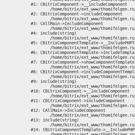
#1: CBitrixComponent->__includeComponent

	/home/bitrix/ext_www/thomifelgen.ru/bitrix/modules/main/classes/general/component.php:673

#2: CBitrixComponent->includeComponent

	/home/bitrix/ext_www/thomifelgen.ru/bitrix/modules/main/classes/general/main.php:1037

#3: CAllMain->IncludeComponent

	/home/bitrix/ext_www/thomifelgen.ru/local/templates/nshab_1/components/bitrix/news/main1/bitrix/news.detail/.default/template.php:29

#4: include(string)

	/home/bitrix/ext_www/thomifelgen.ru/bitrix/modules/main/classes/general/component_template.php:720

#5: CBitrixComponentTemplate->__IncludePHPTe
	/home/bitrix/ext_www/thomifelgen.ru/bitrix/modules/main/classes/general/component_template.php:815

#6: CBitrixComponentTemplate->IncludeTemplat
	/home/bitrix/ext_www/thomifelgen.ru/bitrix/modules/main/classes/general/component.php:755

#7: CBitrixComponent->showComponentTemplate

	/home/bitrix/ext_www/thomifelgen.ru/bitrix/modules/main/classes/general/component.php:703

#8: CBitrixComponent->includeComponentTempla
	/home/bitrix/ext_www/thomifelgen.ru/bitrix/components/bitrix/news.detail/component.php:438

#9: include(string)

	/home/bitrix/ext_www/thomifelgen.ru/bitrix/modules/main/classes/general/component.php:614

#10: CBitrixComponent->__includeComponent

	/home/bitrix/ext_www/thomifelgen.ru/bitrix/modules/main/classes/general/component.php:673

#11: CBitrixComponent->includeComponent

	/home/bitrix/ext_www/thomifelgen.ru/bitrix/modules/main/classes/general/main.php:1037

#12: CAllMain->IncludeComponent

	/home/bitrix/ext_www/thomifelgen.ru/local/templates/nshab_1/components/bitrix/news/main1/detail.php:15

#13: include(string)

	/home/bitrix/ext_www/thomifelgen.ru/bitrix/modules/main/classes/general/component_template.php:720

#14: CBitrixComponentTemplate->__IncludePHPT
	/home/bitrix/ext_www/thomifelgen.ru/bitrix/modules/main/classes/general/component_template.php:815
