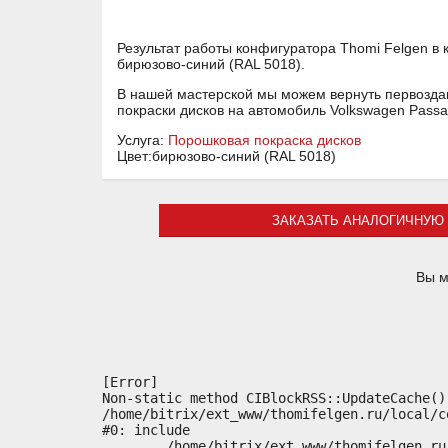
Результат работы конфигуратора Thomi Felgen в 
бирюзово-синий (RAL 5018).
В нашей мастерской мы можем вернуть первоздан
покраски дисков на автомобиль Volkswagen Pass
Услуга:
Порошковая покраска дисков
Цвет:бирюзово-синий (RAL 5018)
ЗАКАЗАТЬ АНАЛОГИЧНУЮ 
Вы м
[Error] 

Non-static method CIBlockRSS::UpdateCache()
/home/bitrix/ext_www/thomifelgen.ru/local/c
#0: include

	/home/bitrix/ext_www/thomifelgen.ru/bitrix/modules/main/classes/general/component.php:614
