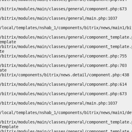
mplate

e

te

emplate
