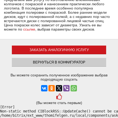
колпачков с покраской и нанесением практически любого
логотипа. В последнее время особенно популярна
комбинация полировки с покраской. Более ранние модели
дисков, идут с полированной полкой, а с недавних пор часто
встречаются диски с полированной лицевой частью спиц.
Цена покраски колес зависит от диаметра. Узнать ее вы
можете по
ссылке
, выбрав параметры своих дисков.
ЗАКАЗАТЬ АНАЛОГИЧНУЮ УСЛУГУ
ВЕРНУТЬСЯ В КОНФИГУРАТОР
Вы можете сохранить полученное изображение выбрав
подходящую соцсеть
(Вы можете стать первым)
[Error] 

Non-static method CIBlockRSS::UpdateCache() cannot be ca
/home/bitrix/ext_www/thomifelgen.ru/local/components/ask