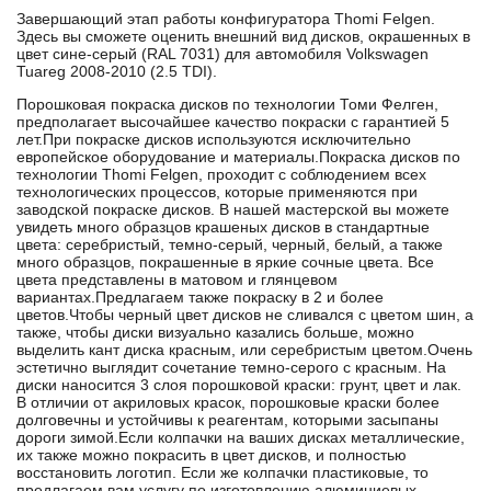
Завершающий этап работы конфигуратора Thomi Felgen.
Здесь вы сможете оценить внешний вид дисков, окрашенных в
цвет сине-серый (RAL 7031) для автомобиля Volkswagen
Tuareg 2008-2010 (2.5 TDI).
Порошковая покраска дисков по технологии Томи Фелген,
предполагает высочайшее качество покраски с гарантией 5
лет.При покраске дисков используются исключительно
европейское оборудование и материалы.Покраска дисков по
технологии Thomi Felgen, проходит с соблюдением всех
технологических процессов, которые применяются при
заводской покраске дисков. В нашей мастерской вы можете
увидеть много образцов крашеных дисков в стандартные
цвета: серебристый, темно-серый, черный, белый, а также
много образцов, покрашенные в яркие сочные цвета. Все
цвета представлены в матовом и глянцевом
вариантах.Предлагаем также покраску в 2 и более
цветов.Чтобы черный цвет дисков не сливался с цветом шин, а
также, чтобы диски визуально казались больше, можно
выделить кант диска красным, или серебристым цветом.Очень
эстетично выглядит сочетание темно-серого с красным. На
диски наносится 3 слоя порошковой краски: грунт, цвет и лак.
В отличии от акриловых красок, порошковые краски более
долговечны и устойчивы к реагентам, которыми засыпаны
дороги зимой.Если колпачки на ваших дисках металлические,
их также можно покрасить в цвет дисков, и полностью
восстановить логотип. Если же колпачки пластиковые, то
предлагаем вам услугу по изготовлению алюминиевых