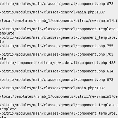
mplate

e

te

emplate

te
