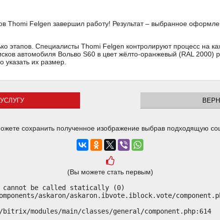
в Thomi Felgen завершил работу! Результат – выбранное оформле
ько этапов. Специалисты Thomi Felgen контролируют процесс на ка
дисков автомобиля Вольво S60 в цвет жёлто-оранжевый (RAL 2000) р
но указать их размер.
УСЛУГУ
ВЕРН
ожете сохранить полученное изображение выбрав подходящую со
(Вы можете стать первым)
 cannot be called statically (0)

omponents/askaron/askaron.ibvote.iblock.vote/component.ph