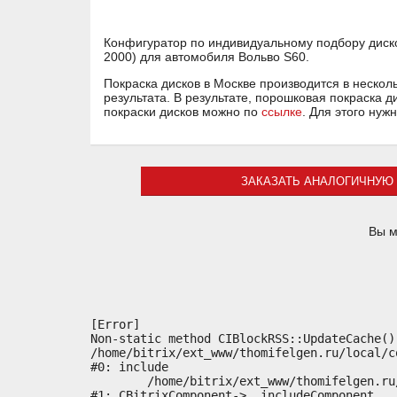
Конфигуратор по индивидуальному подбору диско
2000) для автомобиля Вольво S60.
Покраска дисков в Москве производится в нескол
результата. В результате, порошковая покраска 
покраски дисков можно по
ссылке
. Для этого нуж
ЗАКАЗАТЬ АНАЛОГИЧНУЮ 
Вы м
[Error] 

Non-static method CIBlockRSS::UpdateCache()
/home/bitrix/ext_www/thomifelgen.ru/local/c
#0: include

	/home/bitrix/ext_www/thomifelgen.ru/bitrix/modules/main/classes/general/component.php:614

#1: CBitrixComponent->__includeComponent
