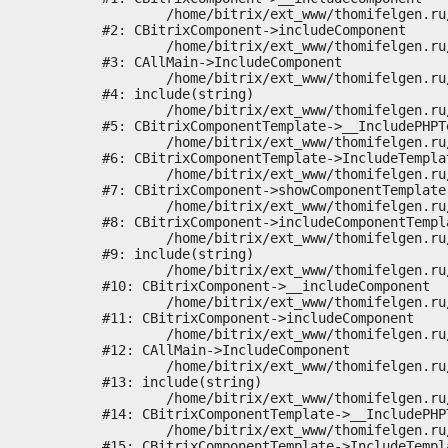
	/home/bitrix/ext_www/thomifelgen.ru/bitrix/modules/main/classes/general/component.php:673

#2: CBitrixComponent->includeComponent

	/home/bitrix/ext_www/thomifelgen.ru/bitrix/modules/main/classes/general/main.php:1037

#3: CAllMain->IncludeComponent

	/home/bitrix/ext_www/thomifelgen.ru/local/templates/nshab_1/components/bitrix/news/main1/bitrix/news.detail/.default/template.php:29

#4: include(string)

	/home/bitrix/ext_www/thomifelgen.ru/bitrix/modules/main/classes/general/component_template.php:720

#5: CBitrixComponentTemplate->__IncludePHPTe
	/home/bitrix/ext_www/thomifelgen.ru/bitrix/modules/main/classes/general/component_template.php:815

#6: CBitrixComponentTemplate->IncludeTemplat
	/home/bitrix/ext_www/thomifelgen.ru/bitrix/modules/main/classes/general/component.php:755

#7: CBitrixComponent->showComponentTemplate

	/home/bitrix/ext_www/thomifelgen.ru/bitrix/modules/main/classes/general/component.php:703

#8: CBitrixComponent->includeComponentTempla
	/home/bitrix/ext_www/thomifelgen.ru/bitrix/components/bitrix/news.detail/component.php:438

#9: include(string)

	/home/bitrix/ext_www/thomifelgen.ru/bitrix/modules/main/classes/general/component.php:614

#10: CBitrixComponent->__includeComponent

	/home/bitrix/ext_www/thomifelgen.ru/bitrix/modules/main/classes/general/component.php:673

#11: CBitrixComponent->includeComponent

	/home/bitrix/ext_www/thomifelgen.ru/bitrix/modules/main/classes/general/main.php:1037

#12: CAllMain->IncludeComponent

	/home/bitrix/ext_www/thomifelgen.ru/local/templates/nshab_1/components/bitrix/news/main1/detail.php:15

#13: include(string)

	/home/bitrix/ext_www/thomifelgen.ru/bitrix/modules/main/classes/general/component_template.php:720

#14: CBitrixComponentTemplate->__IncludePHPT
	/home/bitrix/ext_www/thomifelgen.ru/bitrix/modules/main/classes/general/component_template.php:815

#15: CBitrixComponentTemplate->IncludeTempla