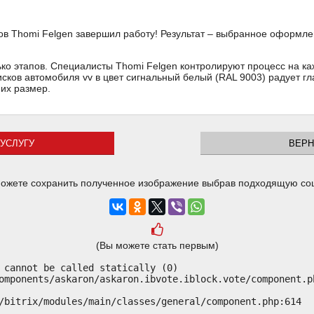
в Thomi Felgen завершил работу! Результат – выбранное оформле
ько этапов. Специалисты Thomi Felgen контролируют процесс на ка
исков автомобиля vv в цвет сигнальный белый (RAL 9003) радует гл
ь их размер.
УСЛУГУ
ВЕРН
ожете сохранить полученное изображение выбрав подходящую со
(Вы можете стать первым)
 cannot be called statically (0)

omponents/askaron/askaron.ibvote.iblock.vote/component.ph