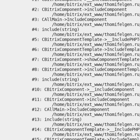
	/home/bitrix/ext_www/thomifelgen.ru/bitrix/modules/main/classes/general/component.php:673

#2: CBitrixComponent->includeComponent

	/home/bitrix/ext_www/thomifelgen.ru/bitrix/modules/main/classes/general/main.php:1037

#3: CAllMain->IncludeComponent

	/home/bitrix/ext_www/thomifelgen.ru/local/templates/nshab_1/components/bitrix/news/main1/bitrix/news.detail/.default/template.php:29

#4: include(string)

	/home/bitrix/ext_www/thomifelgen.ru/bitrix/modules/main/classes/general/component_template.php:720

#5: CBitrixComponentTemplate->__IncludePHPTe
	/home/bitrix/ext_www/thomifelgen.ru/bitrix/modules/main/classes/general/component_template.php:815

#6: CBitrixComponentTemplate->IncludeTemplat
	/home/bitrix/ext_www/thomifelgen.ru/bitrix/modules/main/classes/general/component.php:755

#7: CBitrixComponent->showComponentTemplate

	/home/bitrix/ext_www/thomifelgen.ru/bitrix/modules/main/classes/general/component.php:703

#8: CBitrixComponent->includeComponentTempla
	/home/bitrix/ext_www/thomifelgen.ru/bitrix/components/bitrix/news.detail/component.php:438

#9: include(string)

	/home/bitrix/ext_www/thomifelgen.ru/bitrix/modules/main/classes/general/component.php:614

#10: CBitrixComponent->__includeComponent

	/home/bitrix/ext_www/thomifelgen.ru/bitrix/modules/main/classes/general/component.php:673

#11: CBitrixComponent->includeComponent

	/home/bitrix/ext_www/thomifelgen.ru/bitrix/modules/main/classes/general/main.php:1037

#12: CAllMain->IncludeComponent

	/home/bitrix/ext_www/thomifelgen.ru/local/templates/nshab_1/components/bitrix/news/main1/detail.php:15

#13: include(string)

	/home/bitrix/ext_www/thomifelgen.ru/bitrix/modules/main/classes/general/component_template.php:720

#14: CBitrixComponentTemplate->__IncludePHPT
	/home/bitrix/ext_www/thomifelgen.ru/bitrix/modules/main/classes/general/component_template.php:815

#15: CBitrixComponentTemplate->IncludeTempla