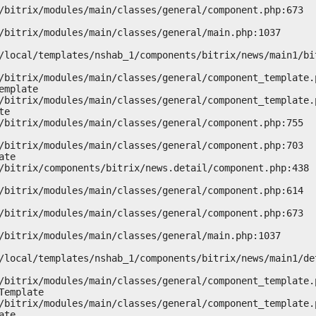
mplate

e

te

emplate

te
