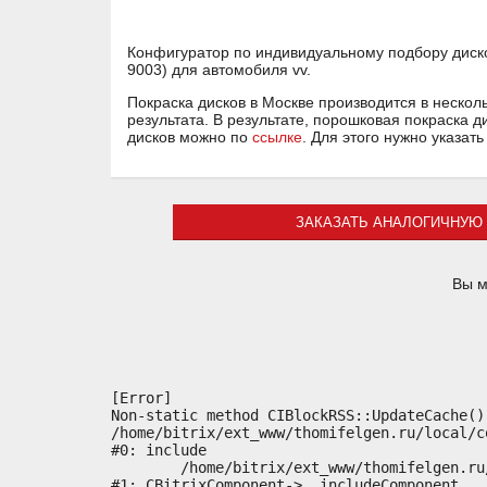
Конфигуратор по индивидуальному подбору диско
9003) для автомобиля vv.
Покраска дисков в Москве производится в нескол
результата. В результате, порошковая покраска д
дисков можно по
ссылке
. Для этого нужно указат
ЗАКАЗАТЬ АНАЛОГИЧНУЮ 
Вы м
[Error] 

Non-static method CIBlockRSS::UpdateCache()
/home/bitrix/ext_www/thomifelgen.ru/local/c
#0: include

	/home/bitrix/ext_www/thomifelgen.ru/bitrix/modules/main/classes/general/component.php:614

#1: CBitrixComponent->__includeComponent
