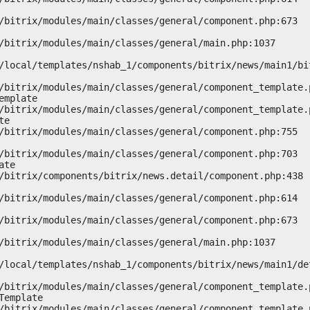
mplate

e

te

emplate
