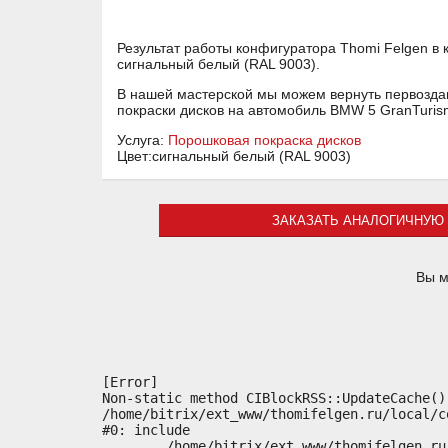
Результат работы конфигуратора Thomi Felgen в
сигнальный белый (RAL 9003).
В нашей мастерской мы можем вернуть первоздан
покраски дисков на автомобиль BMW 5 GranTuri
Услуга:
Порошковая покраска дисков
Цвет:сигнальный белый (RAL 9003)
ЗАКАЗАТЬ АНАЛОГИЧНУЮ 
Вы м
[Error] 

Non-static method CIBlockRSS::UpdateCache()
/home/bitrix/ext_www/thomifelgen.ru/local/c
#0: include

	/home/bitrix/ext_www/thomifelgen.ru/bitrix/modules/main/classes/general/component.php:614
