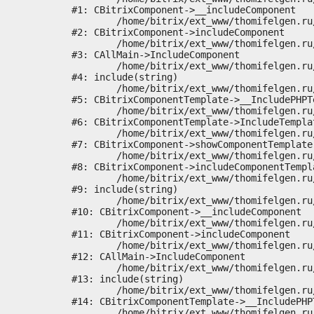
#1: CBitrixComponent->__includeComponent

	/home/bitrix/ext_www/thomifelgen.ru/bitrix/modules/main/classes/general/component.php:673

#2: CBitrixComponent->includeComponent

	/home/bitrix/ext_www/thomifelgen.ru/bitrix/modules/main/classes/general/main.php:1037

#3: CAllMain->IncludeComponent

	/home/bitrix/ext_www/thomifelgen.ru/local/templates/nshab_1/components/bitrix/news/main1/bitrix/news.detail/.default/template.php:29

#4: include(string)

	/home/bitrix/ext_www/thomifelgen.ru/bitrix/modules/main/classes/general/component_template.php:720

#5: CBitrixComponentTemplate->__IncludePHPTe
	/home/bitrix/ext_www/thomifelgen.ru/bitrix/modules/main/classes/general/component_template.php:815

#6: CBitrixComponentTemplate->IncludeTemplat
	/home/bitrix/ext_www/thomifelgen.ru/bitrix/modules/main/classes/general/component.php:755

#7: CBitrixComponent->showComponentTemplate

	/home/bitrix/ext_www/thomifelgen.ru/bitrix/modules/main/classes/general/component.php:703

#8: CBitrixComponent->includeComponentTempla
	/home/bitrix/ext_www/thomifelgen.ru/bitrix/components/bitrix/news.detail/component.php:438

#9: include(string)

	/home/bitrix/ext_www/thomifelgen.ru/bitrix/modules/main/classes/general/component.php:614

#10: CBitrixComponent->__includeComponent

	/home/bitrix/ext_www/thomifelgen.ru/bitrix/modules/main/classes/general/component.php:673

#11: CBitrixComponent->includeComponent

	/home/bitrix/ext_www/thomifelgen.ru/bitrix/modules/main/classes/general/main.php:1037

#12: CAllMain->IncludeComponent

	/home/bitrix/ext_www/thomifelgen.ru/local/templates/nshab_1/components/bitrix/news/main1/detail.php:15

#13: include(string)

	/home/bitrix/ext_www/thomifelgen.ru/bitrix/modules/main/classes/general/component_template.php:720

#14: CBitrixComponentTemplate->__IncludePHPT
	/home/bitrix/ext_www/thomifelgen.ru/bitrix/modules/main/classes/general/component_template.php:815
