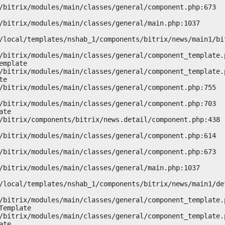
mplate

e

te

emplate

te
