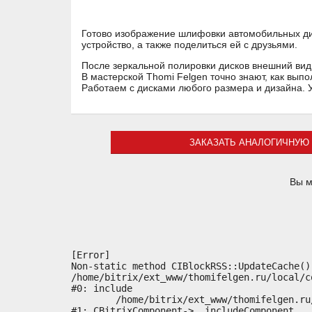
Готово изображение шлифовки автомобильных дис
устройство, а также поделиться ей с друзьями.
После зеркальной полировки дисков внешний вид 
В мастерской Thomi Felgen точно знают, как вып
Работаем с дисками любого размера и дизайна. 
ЗАКАЗАТЬ АНАЛОГИЧНУЮ 
Вы м
[Error] 

Non-static method CIBlockRSS::UpdateCache()
/home/bitrix/ext_www/thomifelgen.ru/local/c
#0: include

	/home/bitrix/ext_www/thomifelgen.ru/bitrix/modules/main/classes/general/component.php:614

#1: CBitrixComponent->__includeComponent
