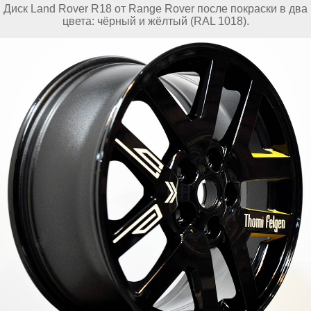
Диск Land Rover R18 от Range Rover после покраски в два
цвета: чёрный и жёлтый (RAL 1018).