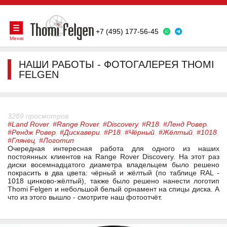
+7 (495) 177-56-45
Меню
НАШИ РАБОТЫ - ФОТОГАЛЕРЕЯ THOMI
FELGEN
3289 просмотров
#Land Rover
,
#Range Rover
,
#Discovery
,
#R18
,
#Ленд Ровер
,
#Рендж Ровер
,
#Дискавери
,
#Р18
,
#Чёрный
,
#Жёлтый
,
#1018
,
#Глянец
,
#Логотип
Очередная интересная работа для одного из наших
постоянных клиентов на Range Rover Discovery. На этот раз
диски восемнадцатого диаметра владельцем было решено
покрасить в два цвета: чёрный и жёлтый (по таблице RAL -
1018 цинково-жёлтый), также было решено нанести логотип
Thomi Felgen и небольшой белый орнамент на спицы диска. А
что из этого вышло - смотрите наш фотоотчёт.