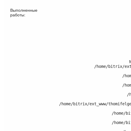
Выполненные
работы:
/home/bitrix/ex
	/home/bitrix/ext_www/thomifelgen.ru/bitrix/modules/main/classes/general/component.php:614

	/home/bitrix/ext_www/thomifelgen.ru/bitrix/modules/main/classes/general/component.php:673

	/home/bitrix/ext_www/thomifelgen.ru/bitrix/modules/main/classes/general/main.php:1037

	/home/bitrix/ext_www/thomifelgen.ru/local/templates/nshab_1/components/bitrix/catalog/.default/bitrix/catalog.element/.default/template.php:120

	/home/bitrix/ext_www/thomifelgen.ru/bitrix/modules/main/classes/general/component_template.php:720

	/home/bitrix/ext_www/thomifelgen.ru/bitrix/modules/main/classes/general/component_template.php:815
